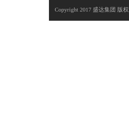
Copyright 2017 盛达集团 