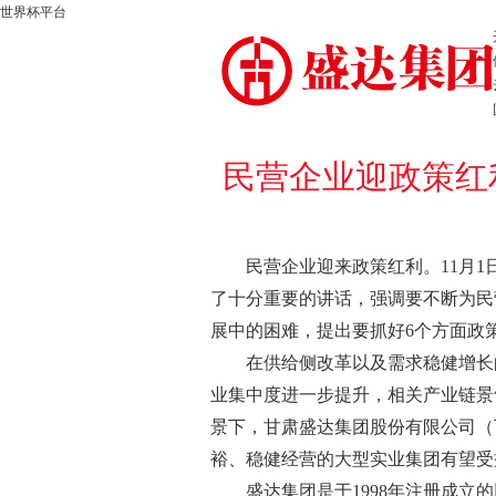
世界杯平台
民营企业迎政策红
民营企业迎来政策红利。11月
了十分重要的讲话，强调要不断为民
展中的困难，提出要抓好6个方面政
在供给侧改革以及需求稳健增长
业集中度进一步提升，相关产业链景
景下，甘肃盛达集团股份有限公司（
裕、稳健经营的大型实业集团有望受
盛达集团是于1998年注册成