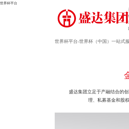
世界杯平台
世界杯平台-世界杯（中国）一站式
盛达集团立足于产融结合的创
理、私募基金和股