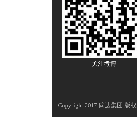
关注微博
Copyright 2017 盛达集团 