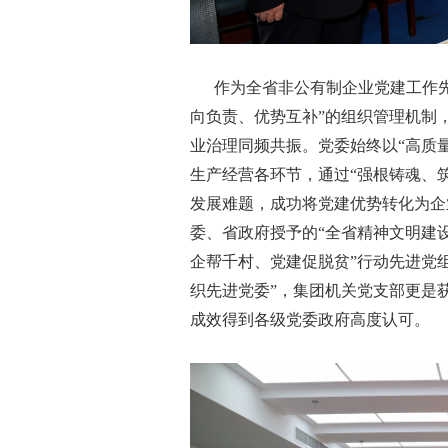
作为全省非公有制企业党建工作先
向负责、优势互补”的组织管理机制
业治理同频共振。党委始终以“高质
生产经营各环节，通过“强根铸魂、筑
发展难题，成功将党建优势转化为企
委、省政府授予的“全省精神文明建设
企帮千村、党建促脱贫”行动先进党
织先进党委”，集团机关党支部更是
成效得到各级党委政府高度认可。