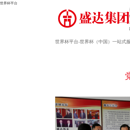
世界杯平台
世界杯平台-世界杯（中国）一站式