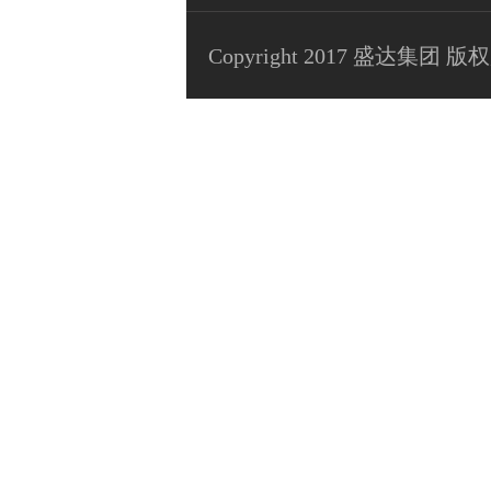
Copyright 2017 盛达集团 